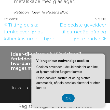
metalskabe med glaslåger.
Kategori
Ideer Til Rejsens Blog
Indlægsnavigation
Forrige
FORRIGE
NÆSTE
N
Ti ting du skal
De bedste gaveideer
indlæg
i
tænke over før du
til barnedåb, dåb og
køber kostume til børn
første nadver
ideer-til-rejsen.dk | Find tips til
ferieideer, rejseråd, roadtrips,
Vi bruger kun nødvendige cookies
hvordan du rejser på et budget og
Cookies anvendes udelukkende for at sikre,
meget mere.
at hjemmesiden fungerer korrekt.
Disse cookies sættes af os og slettes
automatisk, når din session slutter eller efter
Drevet af
WordPress
|
Tema:
Envo Online
kort tid.
Store
OK
Registreringsnummer 3740 7739