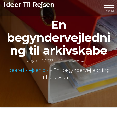
Videre
Ideer Til Rejsen
til
Menu
indhold
En
begyndervejledni
ng til arkivskabe
august 1, 2022
Af
Slukket
Ideer-til-rejsen.dk
»
En begyndervejledning
til arkivskabe