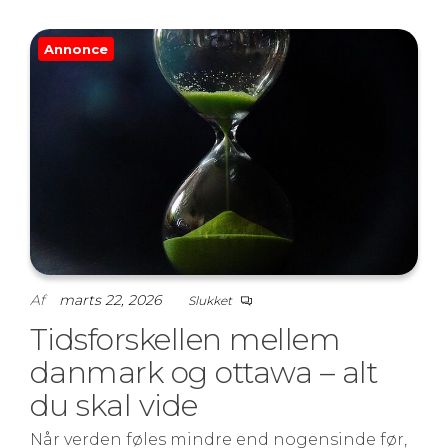
Annonce
Af
marts 22, 2026
Slukket
Tidsforskellen mellem
danmark og ottawa – alt
du skal vide
Når verden føles mindre end nogensinde før,