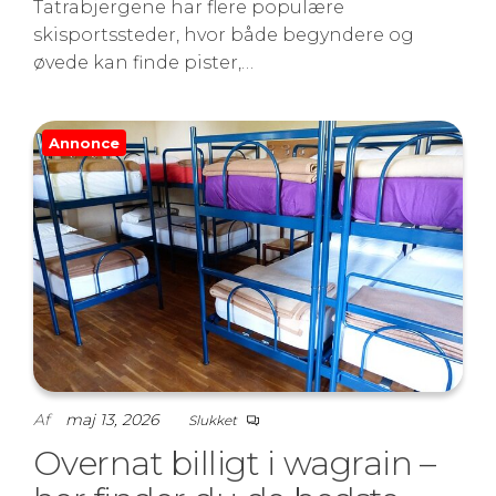
Tatrabjergene har flere populære
skisportssteder, hvor både begyndere og
øvede kan finde pister,…
Annonce
Af
maj 13, 2026
Slukket
Overnat billigt i wagrain –