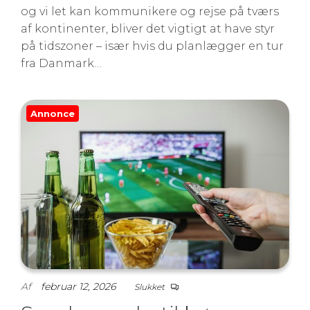
og vi let kan kommunikere og rejse på tværs
af kontinenter, bliver det vigtigt at have styr
på tidszoner – især hvis du planlægger en tur
fra Danmark…
Annonce
Af
februar 12, 2026
Slukket