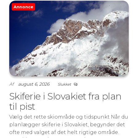
Annonce
Af
august 6, 2026
Slukket
Skiferie i Slovakiet fra plan
til pist
Vælg det rette skiområde og tidspunkt Når du
planlægger skiferie i Slovakiet, begynder det
ofte med valget af det helt rigtige område.