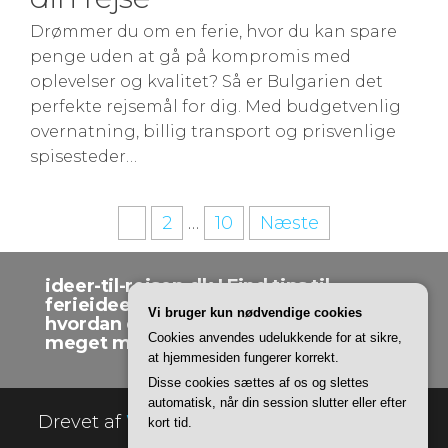
Drømmer du om en ferie, hvor du kan spare
penge uden at gå på kompromis med
oplevelser og kvalitet? Så er Bulgarien det
perfekte rejsemål for dig. Med budgetvenlig
overnatning, billig transport og prisvenlige
spisesteder…
Indlægsinddeling
1
2
…
10
Næste
ideer-til-rejsen.dk | Find tips til
ferieideer, rejseråd, roadtrips,
Vi bruger kun nødvendige cookies
hvordan du rejser på et budget og
Cookies anvendes udelukkende for at sikre,
meget mere.
at hjemmesiden fungerer korrekt.
Disse cookies sættes af os og slettes
automatisk, når din session slutter eller efter
Drevet af
WordPress
|
Tema:
Envo Online
kort tid.