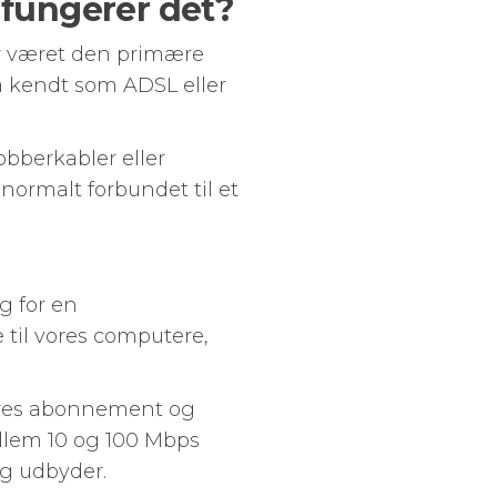
 fungerer det?
ar været den primære
så kendt som ADSL eller
bberkabler eller
 normalt forbundet til et
ug for en
 til vores computere,
vores abonnement og
llem 10 og 100 Mbps
og udbyder.