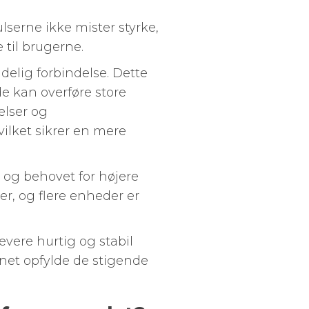
ulserne ikke mister styrke,
 til brugerne.
idelig forbindelse. Dette
de kan overføre store
elser og
ilket sikrer en mere
k og behovet for højere
ser, og flere enheder er
levere hurtig og stabil
rnet opfylde de stigende