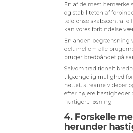
En af de mest bemærkels
og stabiliteten af ​​for
telefonselskabscentral e
kan vores forbindelse vær
En anden begrænsning ved
delt mellem alle brugern
bruger bredbåndet på sam
Selvom traditionelt bred
tilgængelig mulighed for 
nettet, streame videoer 
efter højere hastigheder 
hurtigere løsning.
4. Forskelle me
herunder hastig