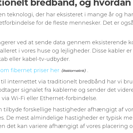
itionelt bredbånd, og hvordan
 en teknologi, der har eksisteret i mange år og h
etforbindelse for de fleste mennesker. Det er og
ngerer ved at sende data gennem eksisterende ko
talleret i vores huse og lejligheder. Disse kabler er
ab eller kabel-tv-udbyder.
om fibernet priser her
.
 til internettet via traditionelt bredbånd har vi br
tager signalet fra kablerne og sender det videre
via Wi-Fi eller Ethernet-forbindelse.
n tilbyde forskellige hastigheder afhængigt af 
s. De mest almindelige hastigheder er typisk me
n det kan variere afhængigt af vores placering 