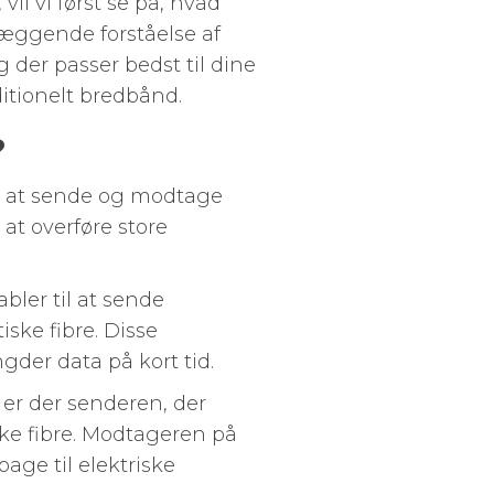
il vi først se på, hvad
æggende forståelse af
g der passer bedst til dine
itionelt bredbånd.
?
il at sende og modtage
l at overføre store
bler til at sende
ske fibre. Disse
gder data på kort tid.
er der senderen, der
ke fibre. Modtageren på
ge til elektriske