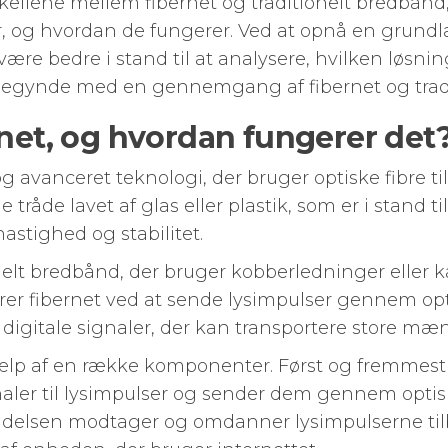
kellene mellem fibernet og traditionelt bredbånd, v
, og hvordan de fungerer. Ved at opnå en grundl
ære bedre i stand til at analysere, hvilken løsnin
 begynde med en gennemgang af fibernet og trad
rnet, og hvordan fungerer det
g avanceret teknologi, der bruger optiske fibre t
e tråde lavet af glas eller plastik, som er i stand ti
tighed og stabilitet.
nelt bredbånd, der bruger kobberledninger eller ka
erer fibernet ved at sende lysimpulser gennem opti
digitale signaler, der kan transportere store mæn
ælp af en række komponenter. Først og fremmest 
aler til lysimpulser og sender dem gennem optis
delsen modtager og omdanner lysimpulserne tilba