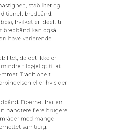
astighed, stabilitet og
aditionelt bredbånd.
), hvilket er ideelt til
nelt bredbånd kan også
kan have varierende
bilitet, da det ikke er
indre tilbøjeligt til at
hjemmet. Traditionelt
rbindelsen eller hvis der
edbånd. Fibernet har en
kan håndtere flere brugere
 i områder med mange
ternettet samtidig.