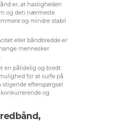
ånd er, at hastigheden
hjem og den nærmeste
gsommere og mindre stabil
itet eller båndbredde er
is mange mennesker
.
t en pålidelig og bredt
mulighed for at surfe på
 stigende efterspørgsel
en konkurrerende og
 bredbånd,