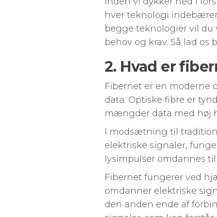
Inden vi dykker ned i fors
hver teknologi indebærer
begge teknologier vil du v
behov og krav. Så lad os
2. Hvad er fibe
Fibernet er en moderne o
data. Optiske fibre er tynd
mængder data med høj has
I modsætning til traditio
elektriske signaler, fung
lysimpulser omdannes til 
Fibernet fungerer ved hj
omdanner elektriske sign
den anden ende af forbin