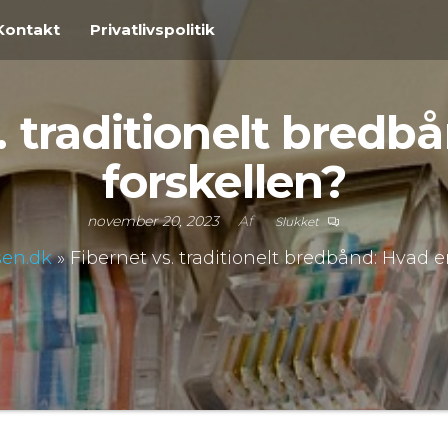
Kontakt
Privatlivspolitik
. traditionelt bredb
forskellen?
november 20, 2023
Af
Slukket
jsen.dk
»
Fibernet vs. traditionelt bredbånd: Hvad e