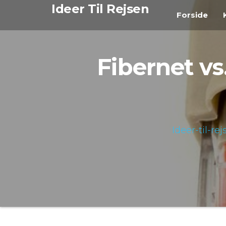
Videre
Ideer Til Rejsen
Forside
til
indhold
Fibernet vs
Ideer-til-re