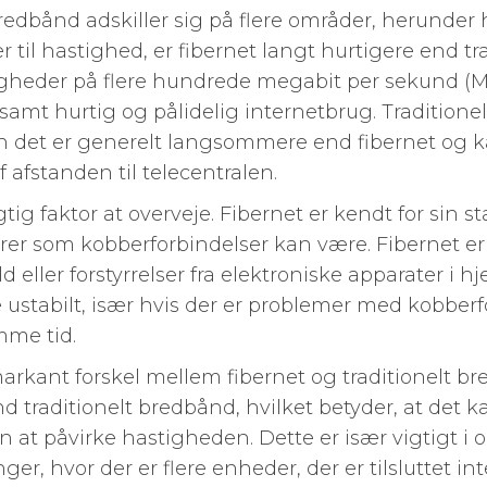
bredbånd adskiller sig på flere områder, herunder h
 til hastighed, er fibernet langt hurtigere end tr
gheder på flere hundrede megabit per sekund (Mbps
, samt hurtig og pålidelig internetbrug. Traditio
n det er generelt langsommere end fibernet og 
afstanden til telecentralen.
tig faktor at overveje. Fibernet er kendt for sin sta
rer som kobberforbindelser kan være. Fibernet er m
ld eller forstyrrelser fra elektroniske apparater i 
stabilt, især hvis der er problemer med kobberfo
me tid.
arkant forskel mellem fibernet og traditionelt br
d traditionelt bredbånd, hvilket betyder, at det 
n at påvirke hastigheden. Dette er især vigtigt
ger, hvor der er flere enheder, der er tilsluttet in