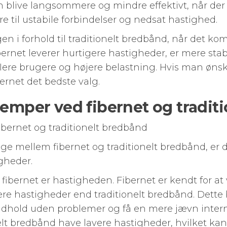
n blive langsommere og mindre effektivt, når de
re til ustabile forbindelser og nedsat hastighed.
legen i forhold til traditionelt bredbånd, når det k
ibernet leverer hurtigere hastigheder, er mere stab
 flere brugere og højere belastning. Hvis man ønsk
bernet det bedste valg.
lemper ved fibernet og tradit
ibernet og traditionelt bredbånd
ge mellem fibernet og traditionelt bredbånd, er 
gheder.
d fibernet er hastigheden. Fibernet er kendt for a
ere hastigheder end traditionelt bredbånd. Dette 
dhold uden problemer og få en mere jævn intern
elt bredbånd have lavere hastigheder, hvilket ka