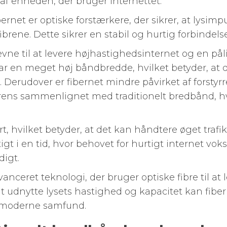
 af enheden, der bruger internettet.
rnet er optiske forstærkere, der sikrer, at lysimp
rene. Dette sikrer en stabil og hurtig forbindelse
evne til at levere højhastighedsinternet og en pål
 har en meget høj båndbredde, hvilket betyder, at 
erudover er fibernet mindre påvirket af forstyrr
rens sammenlignet med traditionelt bredbånd, hv
t, hvilket betyder, at det kan håndtere øget trafi
igt i en tid, hvor behovet for hurtigt internet vok
digt.
vanceret teknologi, der bruger optiske fibre til at 
at udnytte lysets hastighed og kapacitet kan fibe
ns moderne samfund.