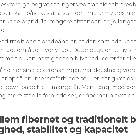
esværdige begrænsninger ved traditionelt bredb
bindelsen kan påvirkes af afstanden mellem vores 
ller kabelbrønd. Jo længere afstanden er, jo lan
e.
 traditionelt bredbånd er, at den samlede kapac
e i det område, hvor vi bor. Dette betyder, at hv
me tid, kan hastigheden blive reduceret for alle
bånd har sine begrænsninger, har det stadig være
at opnå en internetforbindelse. Det har givet os 
og downloade filer i mange år. Men i dag, med den
og mere stabile forbindelser, er fibernet blevet 
llem fibernet og traditionelt
hed, stabilitet og kapacitet