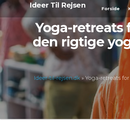
Videre
Ideer Til Rejsen
Forside
til
indhold
Yoga-retreats 
den rigtige yog
Ideer-til-rejsen.dk
»
Yoga-retreats for