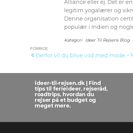
Alliance eller ej. Det er 
legitim yogalærer og sikre
Denne organisation certif
populær i Indien og nogle
Kategori
Ideer Til Rejsens Blog
Indlægsnavigation
Forrige
FORRIGE
Derfor vil du blive vild med mode –
indlæg
ideer-til-rejsen.dk | Find
tips til ferieideer, rejseråd,
roadtrips, hvordan du
rejser på et budget og
meget mere.