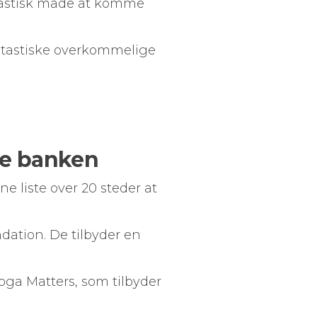
antastisk måde at komme
fantastiske overkommelige
yde banken
 liste over 20 steder at
ndation. De tilbyder en
oga Matters, som tilbyder