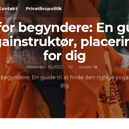
Kontakt
Privatlivspolitik
for begyndere: En gui
ainstruktør, placer
for dig
november 16, 2022
Af
Slukket
 begyndere: En guide til at finde den rigtige yoga
dig