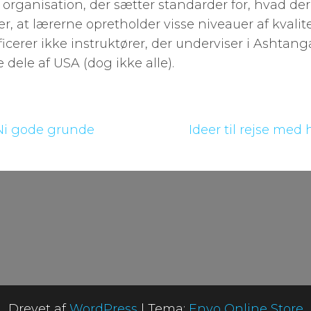
en organisation, der sætter standarder for, hvad der
r, at lærerne opretholder visse niveauer af kvalit
icerer ikke instruktører, der underviser i Ashtan
 dele af USA (dog ikke alle).
 Ni gode grunde
Ideer til rejse med 
Drevet af
WordPress
|
Tema:
Envo Online Store