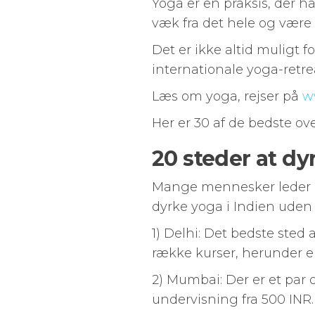
Yoga er en praksis, der h
væk fra det hele og være i
Det er ikke altid muligt f
internationale yoga-retre
Læs om yoga, rejser på
w
Her er 30 af de bedste ov
20 steder at dy
Mange mennesker leder ef
dyrke yoga i Indien uden 
1) Delhi: Det bedste sted 
række kurser, herunder e
2) Mumbai: Der er et par
undervisning fra 500 INR.