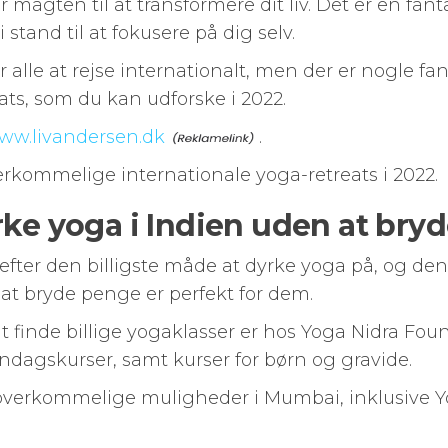
ar magten til at transformere dit liv. Det er en f
 stand til at fokusere på dig selv.
or alle at rejse internationalt, men der er nogle 
ats, som du kan udforske i 2022.
ww.livandersen.dk
.
erkommelige internationale yoga-retreats i 2022.
rke yoga i Indien uden at br
ter den billigste måde at dyrke yoga på, og denne
at bryde penge er perfekt for dem.
at finde billige yogaklasser er hos Yoga Nidra Fou
ndagskurser, samt kurser for børn og gravide.
 overkommelige muligheder i Mumbai, inklusive Y